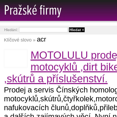
Hledání:
acr
Klíčové slovo »
MOTOLULU prode
motocyklů ,dirt bik
,skútrů a příslušenství.
Prodej a servis Čínských homol
motocyklů,skútrů,čtyřkolek,moto
nafukovacích člunů,doplňků,přileb
a dalších zajímavých věcí. Nyní 