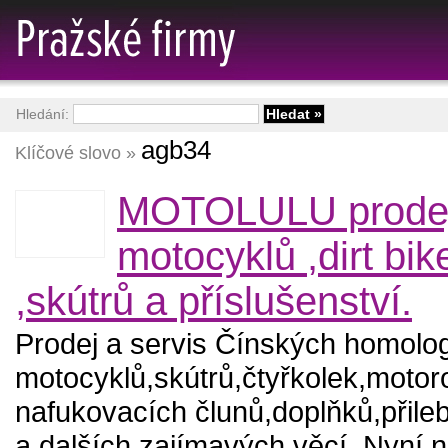
Hledání:
agb34
Klíčové slovo »
MOTOLULU prode
motocyklů ,dirt bik
,skútrů a příslušenství.
Prodej a servis Čínských homol
motocyklů,skútrů,čtyřkolek,moto
nafukovacích člunů,doplňků,přileb
a dalších zajímavých věcí. Nyní 