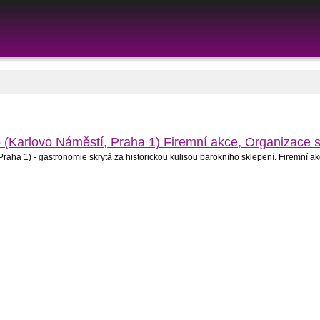
 (Karlovo Náměstí, Praha 1) Firemní akce, Organizace 
raha 1) - gastronomie skrytá za historickou kulisou barokního sklepení. Firemní a