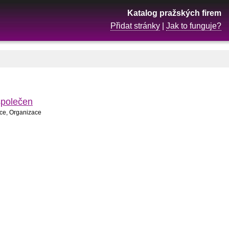
Katalog pražských firem
Přidat stránky
|
Jak to funguje?
společen
kce, Organizace