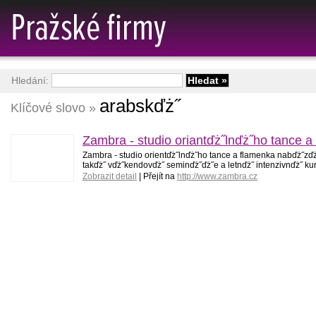
Hledání:
arabskďż˝
Klíčové slovo »
Zambra - studio oriantďż˝lnďż˝ho tance a
Zambra - studio orientďż˝lnďż˝ho tance a flamenka nabďż˝zďż
takďż˝ vďż˝kendovďż˝ seminďż˝ďż˝e a letnďż˝ intenzivnďż˝ ku
Zobrazit detail
| Přejít na
http://www.zambra.cz