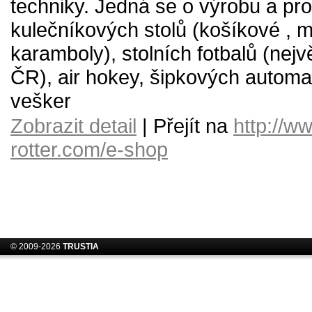
techniky. Jedná se o výrobu a pro
kulečníkových stolů (košíkové , m
karamboly), stolních fotbalů (nejv
ČR), air hokey, šipkových automa
vešker
Zobrazit detail
| Přejít na
http://w
rotter.com/e-shop
© 2009-2026
TRUSTIA