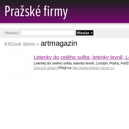
Hledání:
artmagazin
Klíčové slovo »
Letenky do celého světa, letenky levně, 
Letenky do celého světa, letenky levně, Londýn, Praha, Paříž
Zobrazit detail
| Přejít na
http://www.letenky-levne.cz