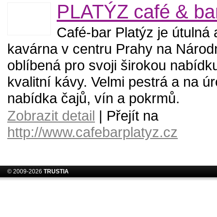
PLATÝZ café & ba
Café-bar Platýz je útulná 
kavárna v centru Prahy na Národní
oblíbená pro svoji širokou nabídk
kvalitní kávy. Velmi pestrá a na úro
nabídka čajů, vín a pokrmů.
Zobrazit detail
| Přejít na
http://www.cafebarplatyz.cz
© 2009-2026
TRUSTIA