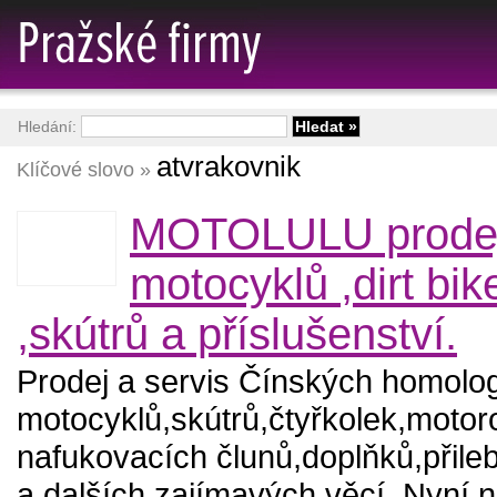
Hledání:
atvrakovnik
Klíčové slovo »
MOTOLULU prode
motocyklů ,dirt bik
,skútrů a příslušenství.
Prodej a servis Čínských homol
motocyklů,skútrů,čtyřkolek,moto
nafukovacích člunů,doplňků,přileb
a dalších zajímavých věcí. Nyní 