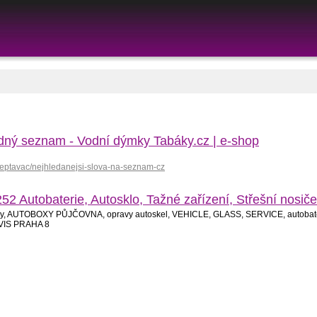
edný seznam - Vodní dýmky Tabáky.cz | e-shop
septavac/nejhledanejsi-slova-na-seznam-cz
Autobaterie, Autosklo, Tažné zařízení, Střešní nos
toboxy, AUTOBOXY PŮJČOVNA, opravy autoskel, VEHICLE, GLASS, SERVICE, autobate
RVIS PRAHA 8