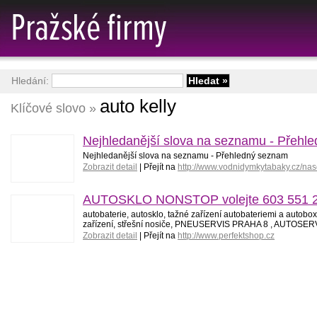
Hledání:
auto kelly
Klíčové slovo »
Nejhledanější slova na seznamu - Přehl
Nejhledanější slova na seznamu - Přehledný seznam
Zobrazit detail
| Přejít na
http://www.vodnidymkytabaky.cz/na
AUTOSKLO NONSTOP volejte 603 551 252 
autobaterie, autosklo, tažné zařízení autobateriemi a au
zařízení, střešní nosiče, PNEUSERVIS PRAHA 8 , AUTOSE
Zobrazit detail
| Přejít na
http://www.perfektshop.cz