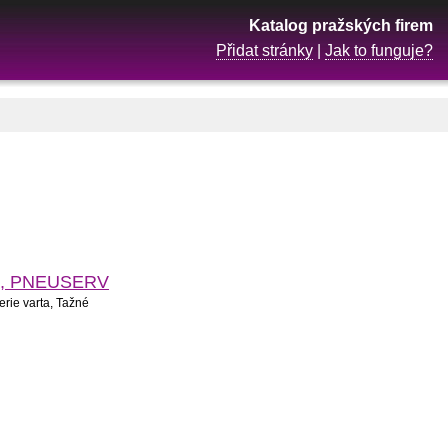
Katalog pražských firem
Přidat stránky
|
Jak to funguje?
iče, PNEUSERV
rie varta, Tažné