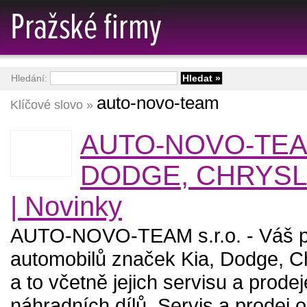
Hledání:
auto-novo-team
Klíčové slovo »
AUTO-NOVO-TEAM
DODGE, CHRYSL
| Novinky
AUTO-NOVO-TEAM s.r.o. - Váš p
automobilů značek Kia, Dodge, Ch
a to včetně jejich servisu a prodej
náhradních dílů. Servis a prodej o