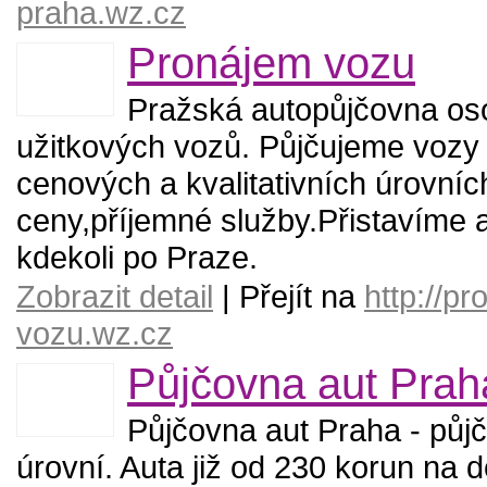
praha.wz.cz
Pronájem vozu
Pražská autopůjčovna os
užitkových vozů. Půjčujeme vozy
cenových a kvalitativních úrovní
ceny,příjemné služby.Přistavíme
kdekoli po Praze.
Zobrazit detail
| Přejít na
http://p
vozu.wz.cz
Půjčovna aut Prah
Půjčovna aut Praha - pů
úrovní. Auta již od 230 korun na