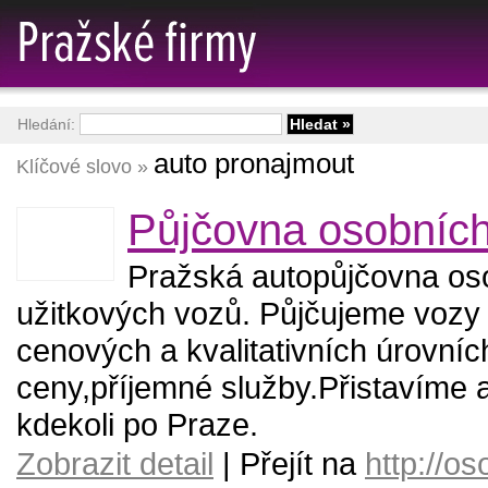
Hledání:
auto pronajmout
Klíčové slovo »
Půjčovna osobních
Pražská autopůjčovna os
užitkových vozů. Půjčujeme vozy
cenových a kvalitativních úrovní
ceny,příjemné služby.Přistavíme
kdekoli po Praze.
Zobrazit detail
| Přejít na
http://os