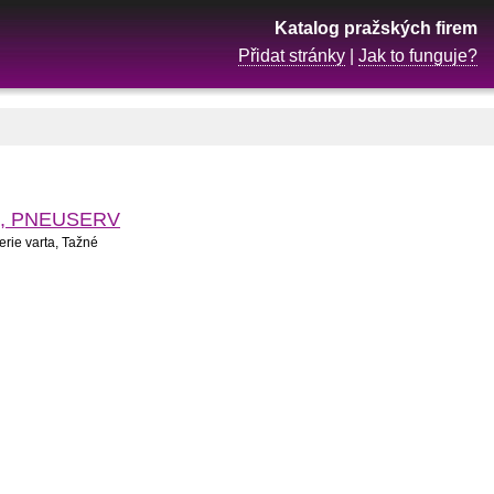
Katalog pražských firem
Přidat stránky
|
Jak to funguje?
iče, PNEUSERV
rie varta, Tažné