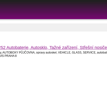
Autobaterie, Autosklo, Tažné zařízení, Střešní nos
toboxy, AUTOBOXY PŮJČOVNA, opravy autoskel, VEHICLE, GLASS, SERVICE, autobate
RVIS PRAHA 8