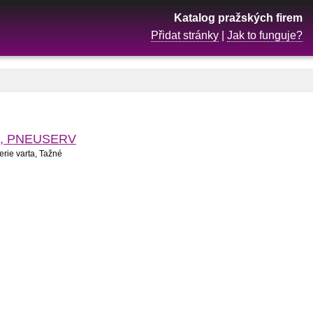
Katalog pražských firem
Přidat stránky
|
Jak to funguje?
iče, PNEUSERV
rie varta, Tažné