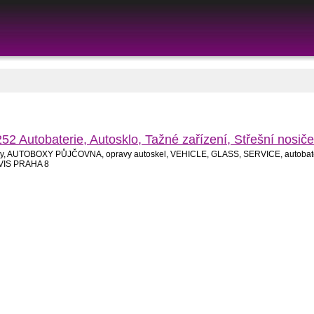
Autobaterie, Autosklo, Tažné zařízení, Střešní nos
toboxy, AUTOBOXY PŮJČOVNA, opravy autoskel, VEHICLE, GLASS, SERVICE, autobate
RVIS PRAHA 8