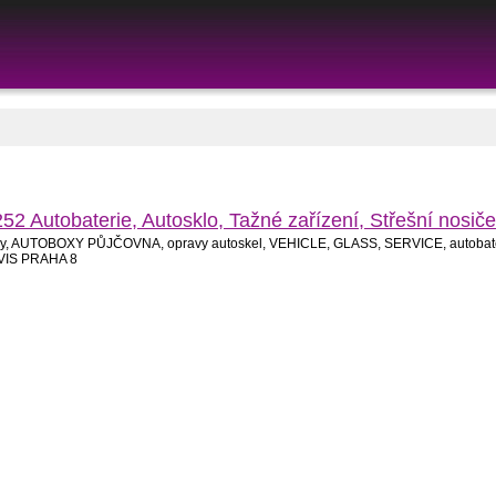
Autobaterie, Autosklo, Tažné zařízení, Střešní nos
toboxy, AUTOBOXY PŮJČOVNA, opravy autoskel, VEHICLE, GLASS, SERVICE, autobate
RVIS PRAHA 8