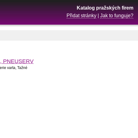
Katalog pražských firem
Přidat stránky
|
Jak to funguje?
iče, PNEUSERV
rie varta, Tažné