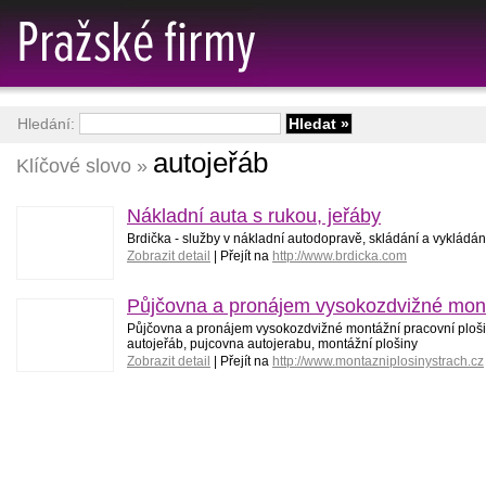
Hledání:
autojeřáb
Klíčové slovo »
Nákladní auta s rukou, jeřáby
Brdička - služby v nákladní autodopravě, skládání a vykládán
Zobrazit detail
| Přejít na
http://www.brdicka.com
Půjčovna a pronájem vysokozdvižné montáž
Půjčovna a pronájem vysokozdvižné montážní pracovní plošiny
autojeřáb, pujcovna autojerabu, montážní plošiny
Zobrazit detail
| Přejít na
http://www.montazniplosinystrach.cz