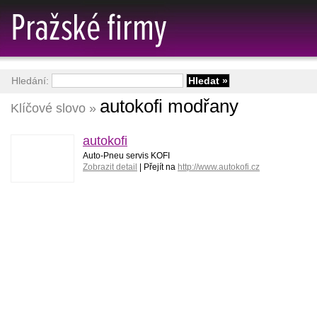
Hledání:
autokofi modřany
Klíčové slovo »
autokofi
Auto-Pneu servis KOFI
Zobrazit detail
| Přejít na
http://www.autokofi.cz