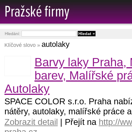
Hledání:
autolaky
Klíčové slovo »
Barvy laky Praha,
barev, Malířské pr
Autolaky
SPACE COLOR s.r.o. Praha nabízí
nátěry, autolaky, malířské práce 
Zobrazit detail
| Přejít na
http://w
praha.cz