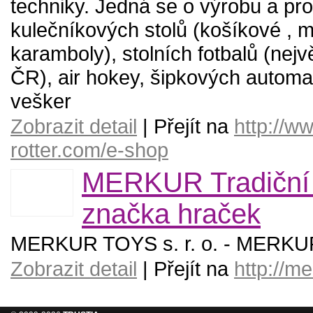
techniky. Jedná se o výrobu a pro
kulečníkových stolů (košíkové , m
karamboly), stolních fotbalů (nejv
ČR), air hokey, šipkových automa
vešker
Zobrazit detail
| Přejít na
http://w
rotter.com/e-shop
MERKUR Tradiční
značka hraček
MERKUR TOYS s. r. o. - MERKUR
Zobrazit detail
| Přejít na
http://m