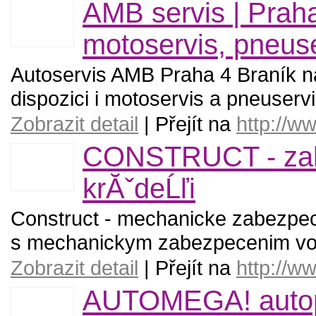
AMB servis | Praha
motoservis, pneus
Autoservis AMB Praha 4 Braník na
dispozici i motoservis a pneuservi
Zobrazit detail
| Přejít na
http://w
CONSTRUCT - zabe
krĂˇdeĹľi
Construct - mechanicke zabezpece
s mechanickym zabezpecenim vo
Zobrazit detail
| Přejít na
http://w
AUTOMEGA! autopo