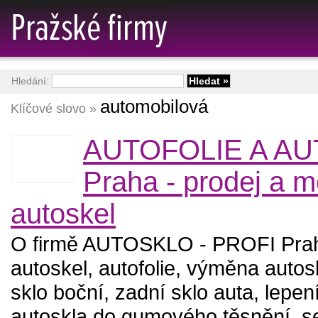
Hledání:
automobilová
Klíčové slovo »
AUTOFOLIE A A
Praha - prodej a 
autoskel
O firmě AUTOSKLO - PROFI Prah
autoskel, autofolie, výměna autosk
sklo boční, zadní sklo auta, lepe
autoskla do gumového těsnění, se