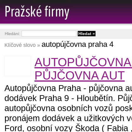
Hledání:
autopújčovna praha 4
Klíčové slovo »
AUTOPŮJČOVNA 
PŮJČOVNA AUT
Autopůjčovna Praha - půjčovna a
dodávek Praha 9 - Hloubětín. Pů
autopůjčovna osobních vozů pos
pronájem dodávek a užitkových 
Ford, osobní vozy Škoda ( Fabia 