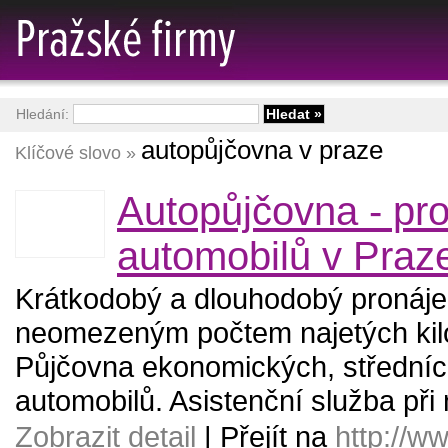
Hledání:
autopůjčovna v praze
Klíčové slovo »
Autopůjčovna - pr
automobilů v Praz
Krátkodobý a dlouhodobý pronáje
neomezeným počtem najetých kil
Půjčovna ekonomických, středníc
automobilů. Asistenční služba při
Zobrazit detail
| Přejít na
http://w