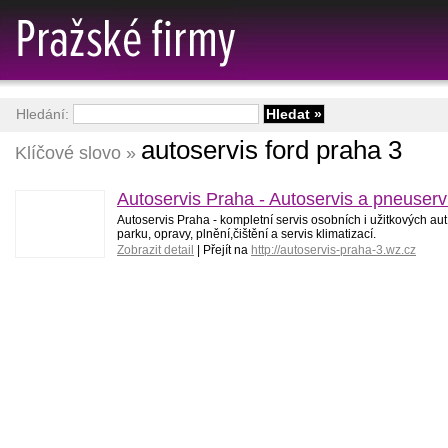
Hledání:
autoservis ford praha 3
Klíčové slovo »
Autoservis Praha - Autoservis a pneuserv
Autoservis Praha - kompletní servis osobních i užitkových au
parku, opravy, plnění,čištění a servis klimatizací.
Zobrazit detail
| Přejít na
http://autoservis-praha-3.wz.cz