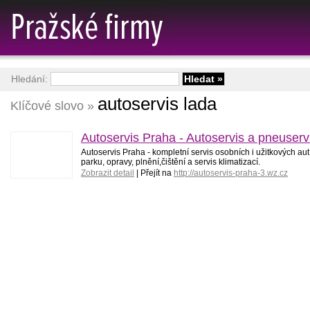
Hledání:
autoservis lada
Klíčové slovo »
Autoservis Praha - Autoservis a pneuserv
Autoservis Praha - kompletní servis osobních i užitkových au
parku, opravy, plnění,čištění a servis klimatizací.
Zobrazit detail
| Přejít na
http://autoservis-praha-3.wz.cz