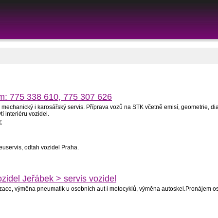
sm: 775 338 610, 775 307 626
ý, mechanický i karosářský servis. Příprava vozů na STK včetně emisí, geometrie, di
 interiéru vozidel.
z
neuservis, odtah vozidel Praha.
ozidel Jeřábek > servis vozidel
atizace, výměna pneumatik u osobních aut i motocyklů, výměna autoskel.Pronájem o