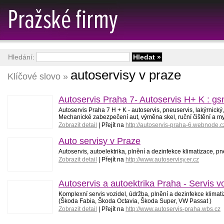
Hledání:
autoservisy v praze
Klíčové slovo »
Autoservis Praha 7- Autoservis H+ K : g
Autoservis Praha 7 H + K - autoservis, pneuservis, lakýrnick
Mechanické zabezpečení aut, výměna skel, ruční čištění a mytí
Zobrazit detail
| Přejít na
http://autoservis-praha-6.webnode.c
Auto servisy v Praze
Autoservis, autoelektrika, plnění a dezinfekce klimatizace, p
Zobrazit detail
| Přejít na
http://www.autoservisy.er.cz
Autoservis a autoektrika Praha - Servis v
Komplexní servis vozidel, údržba, plnění a dezinfekce klim
(Škoda Fabia, Škoda Octavia, Škoda Super, VW Passat )
Zobrazit detail
| Přejít na
http://www.autoservis-praha.wbs.cz