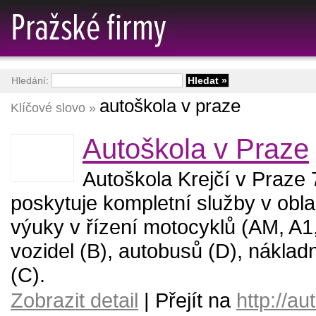
Hledání:
autoškola v praze
Klíčové slovo »
Autoškola v Praze
Autoškola Krejčí v Praze 
poskytuje kompletní služby v obla
výuky v řízení motocyklů (AM, A1
vozidel (B), autobusů (D), náklad
(C).
Zobrazit detail
| Přejít na
http://au