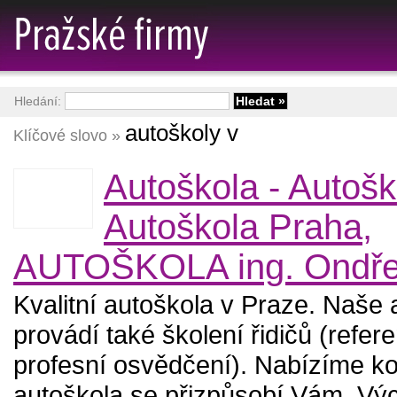
Hledání:
autoškoly v
Klíčové slovo »
Autoškola - Autošk
Autoškola Praha,
AUTOŠKOLA ing. Ondře
Kvalitní autoškola v Praze. Naše 
provádí také školení řidičů (refere
profesní osvědčení). Nabízíme ko
autoškola se přizpůsobí Vám. Výcv