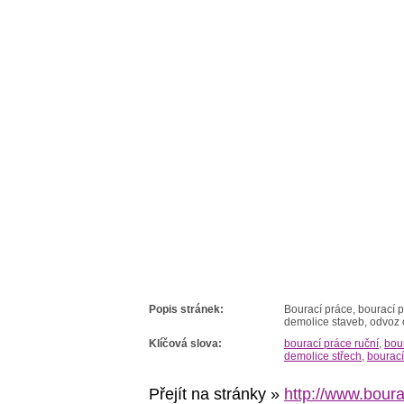
Popis stránek:
Bourací práce, bourací pr
demolice staveb, odvoz
Klíčová slova:
bourací práce ruční
,
bou
demolice střech
,
bourací
Přejít na stránky »
http://www.boura