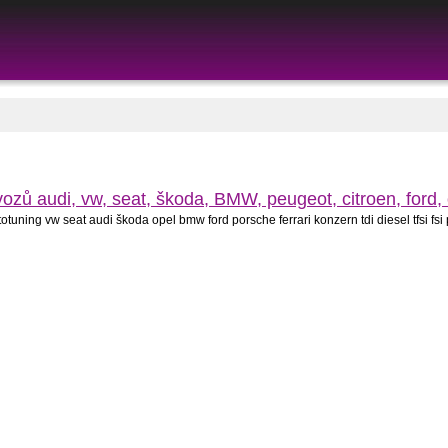
ozů audi, vw, seat, škoda, BMW, peugeot, citroen, ford,
otuning vw seat audi škoda opel bmw ford porsche ferrari konzern tdi diesel tfsi fsi