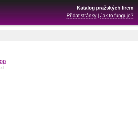
Katalog pražských firem
Přidat stránky
|
Jak to funguje?
 op
 pd