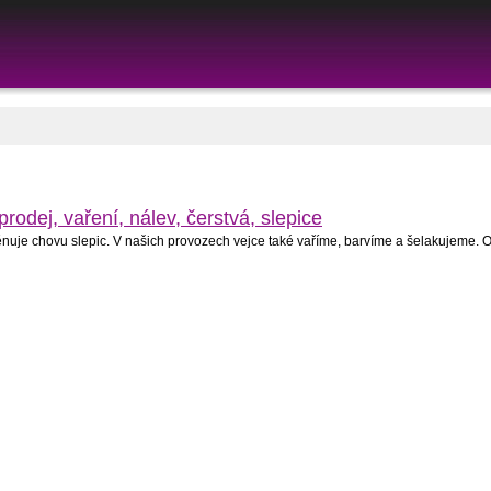
rodej, vaření, nálev, čerstvá, slepice
nuje chovu slepic. V našich provozech vejce také vaříme, barvíme a šelakujeme. O