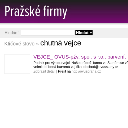
Hledání:
chutná vejce
Klíčové slovo »
VEJCE_ OVUS-pžv, spol. s r.o., barvení, p
Podnik pro výrobu vejcí. Naše drůbeží farma ve Slaném se vě
velmi oblíbená barvená vajíčka. obchod@ovusslany.cz
Zobrazit detail
| Přejít na
http://ovuspraha.cz