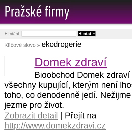
Hledání:
ekodrogerie
Klíčové slovo »
Domek zdraví
Bioobchod Domek zdraví 
všechny kupující, kterým není lhos
toho, co denodenně jedí. Nežijme p
jezme pro život.
Zobrazit detail
| Přejít na
http://www.domekzdravi.cz