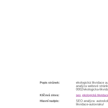
Popis stránek:
ekologická likvidace a
analýza webové stránky
0002/ekologicka-likvid
Klíčová slova:
seo
,
ekologická likvidac
Hlavní nadpis:
SEO analýza: autoskol
likvidace-autovraku/