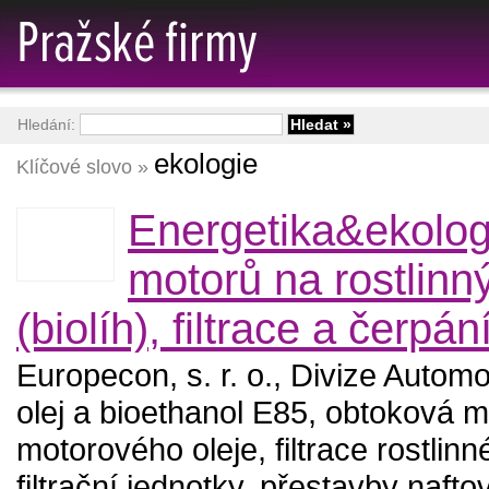
Hledání:
ekologie
Klíčové slovo »
Energetika&ekolog
motorů na rostlinn
(biolíh), filtrace a čerpání
Europecon, s. r. o., Divize Automo
olej a bioethanol E85, obtoková mi
motorového oleje, filtrace rostlinn
filtrační jednotky, přestavby naft