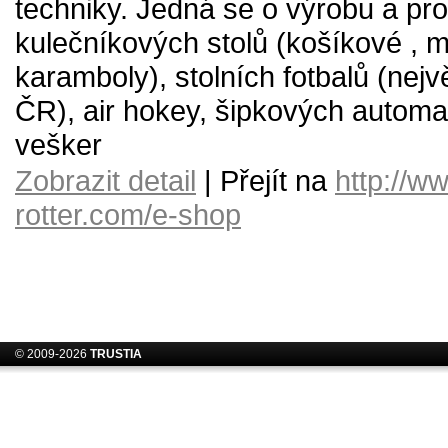
techniky. Jedná se o výrobu a pro
kulečníkových stolů (košíkové , m
karamboly), stolních fotbalů (nejv
ČR), air hokey, šipkových automa
vešker
Zobrazit detail
| Přejít na
http://w
rotter.com/e-shop
© 2009-2026
TRUSTIA