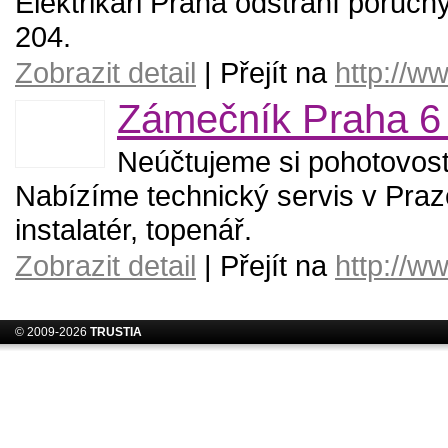
Elektrikáři Praha odstraní poruchy
204.
Zobrazit detail
| Přejít na
http://w
Zámečník Praha 6 
Neúčtujeme si pohotovostn
Nabízíme technický servis v Praze
instalatér, topenář.
Zobrazit detail
| Přejít na
http://w
© 2009-2026
TRUSTIA