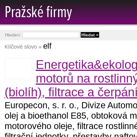
Hledání:
elf
Klíčové slovo »
Energetika&ekolog
motorů na rostlinn
(biolíh), filtrace a čerpání
Europecon, s. r. o., Divize Automo
olej a bioethanol E85, obtoková mi
motorového oleje, filtrace rostlinn
filtrační jednotky, přestavby naft