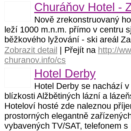
Churáňov Hotel - 
Nově zrekonstruovaný ho
leží 1000 m.n.m. přímo v centru s
běžkového lyžování - ski areál Z
Zobrazit detail
| Přejít na
http://ww
churanov.info/cs
Hotel Derby
Hotel Derby se nachází v
blízkosti Alžbětiných lázní a láze
Hoteloví hosté zde naleznou příj
prostorných elegantně zařízenýc
vybavených TV/SAT, telefonem s 