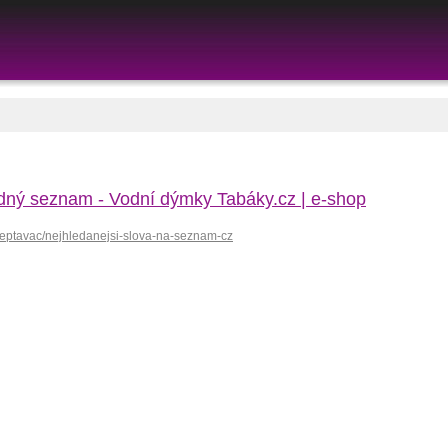
edný seznam - Vodní dýmky Tabáky.cz | e-shop
septavac/nejhledanejsi-slova-na-seznam-cz