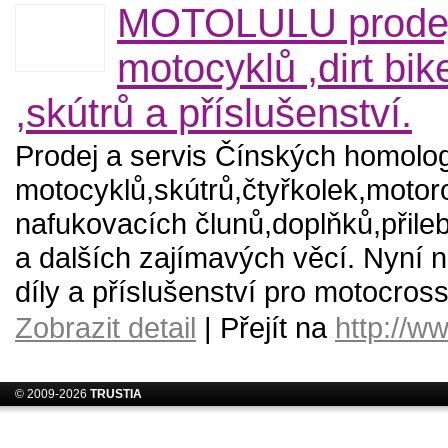
MOTOLULU prode
motocyklů ,dirt bik
,skútrů a příslušenství.
Prodej a servis Čínských homol
motocyklů,skútrů,čtyřkolek,moto
nafukovacích člunů,doplňků,přileb
a dalších zajímavých věcí. Nyní 
díly a příslušenství pro motocross
Zobrazit detail
| Přejít na
http://w
© 2009-2026
TRUSTIA