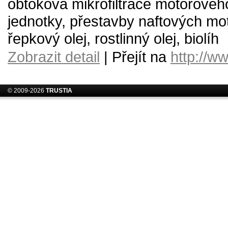
obtoková mikrofiltrace motorového ol
jednotky, přestavby naftových mot
řepkový olej, rostlinný olej, biolíh
Zobrazit detail
| Přejít na
http://ww
© 2009-2026
TRUSTIA