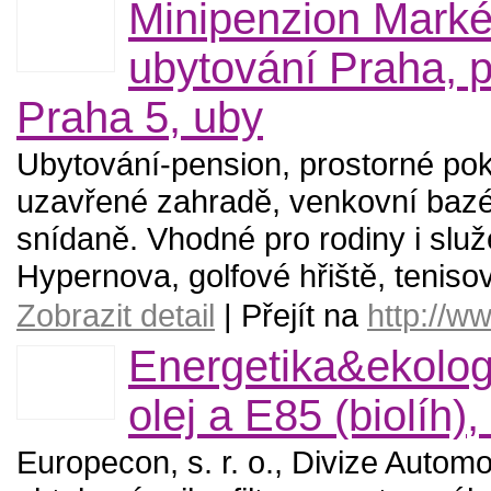
Minipenzion Markét
ubytování Praha, 
Praha 5, uby
Ubytování-pension, prostorné poko
uzavřené zahradě, venkovní baz
snídaně. Vhodné pro rodiny i služe
Hypernova, golfové hřiště, tenisové
Zobrazit detail
| Přejít na
http://w
Energetika&ekologi
olej a E85 (biolíh), 
Europecon, s. r. o., Divize Automo