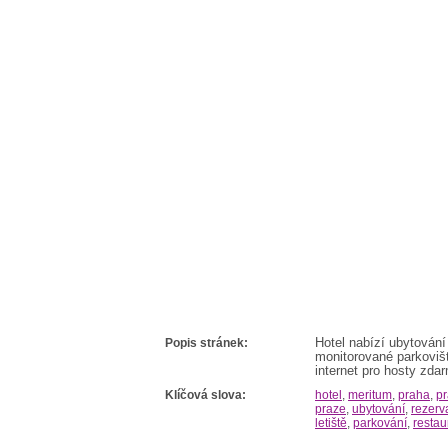
Popis stránek:
Hotel nabízí ubytování
monitorované parkovišt
internet pro hosty zda
Klíčová slova:
hotel
,
meritum
,
praha
,
pr
praze
,
ubytování
,
rezerv
letiště
,
parkování
,
restau