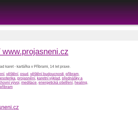
/ www.projasneni.cz
d karet - kartářka v Příbrami, 14 let praxe.
ení
,
věštění
,
osud
,
věštění budoucnosti
,
příbram
,
esoterika
,
projasnění
,
karetní výklad
,
přednášky a
hovní vývoj
,
meditace
,
energetická ošetření
,
healing
,
 příbram
sneni.cz