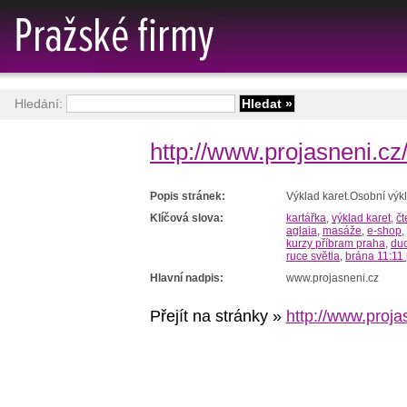
Hledání:
http://www.projasneni.cz
Popis stránek:
Výklad karet.Osobní výkla
Klíčová slova:
kartářka
,
výklad karet
,
čt
aglaia
,
masáže
,
e-shop
,
kurzy příbram praha
,
duc
ruce světla
,
brána 11:11
Hlavní nadpis:
www.projasneni.cz
Přejít na stránky »
http://www.proja