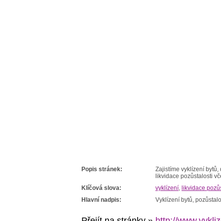
Popis stránek:
Zajistíme vyklízení bytů
likvidace pozůstalosti 
Klíčová slova:
vyklízení
,
likvidace pozůs
Hlavní nadpis:
Vyklízení bytů, pozůstal
Přejít na stránky »
http://www.vykli