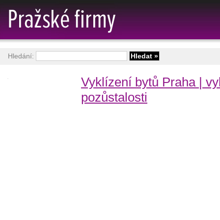
Hledání:
Vyklízení bytů Praha | vy
pozůstalosti