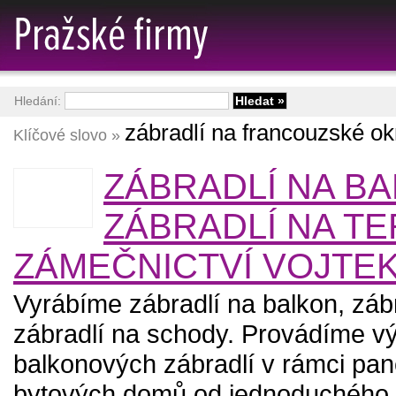
Hledání:
zábradlí na francouzské o
Klíčové slovo »
ZÁBRADLÍ NA BA
ZÁBRADLÍ NA TE
ZÁMEČNICTVÍ VOJTE
Vyrábíme zábradlí na balkon, zábr
zábradlí na schody. Provádíme 
balkonových zábradlí v rámci pan
bytových domů od jednoduchého 