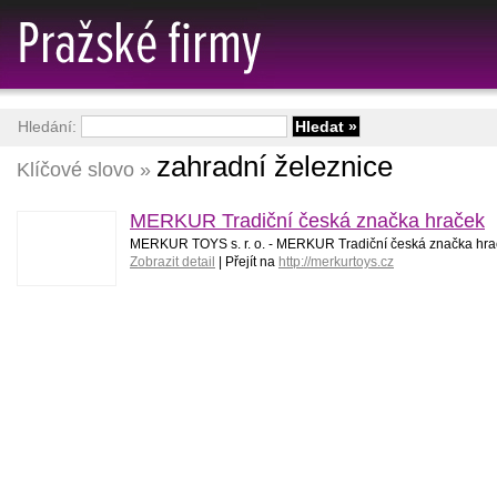
Hledání:
zahradní železnice
Klíčové slovo »
MERKUR Tradiční česká značka hraček
MERKUR TOYS s. r. o. - MERKUR Tradiční česká značka hra
Zobrazit detail
| Přejít na
http://merkurtoys.cz