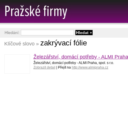
Hledání:
zakrývací fólie
Klíčové slovo »
Železářství, domácí potřeby - ALMI Praha, 
Železářství, domácí potřeby - ALMI Praha, spol. s r.o.
Zobrazit detail
| Přejít na
http://www.almipraha.cz