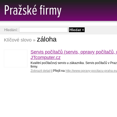
Hledání:
záloha
Klíčové slovo »
Servis počítačů (servis, opravy počítačů,
JTcomputer.cz
Kvalitní počítačový servis u zákazníka. Servis počítačů v Pr
firmy.
Zobrazit detail
| Přejít na
http://www.opravy-pocitacu-praha.e