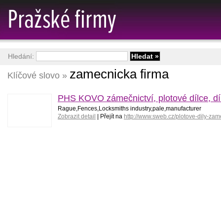
Hledání:
zamecnicka firma
Klíčové slovo »
PHS KOVO zámečnictví, plotové dílce, dí
Rague,Fences,Locksmiths industry,pale,manufacturer
Zobrazit detail
| Přejít na
http://www.sweb.cz/plotove-dily-zam