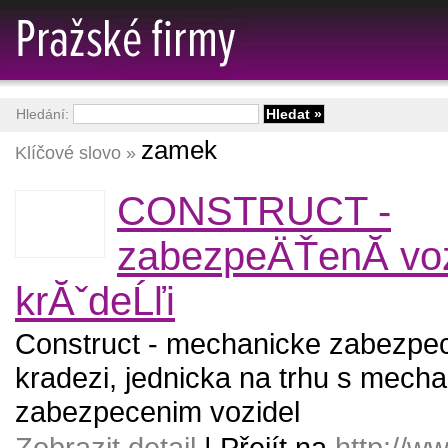
Hledání:
zamek
Klíčové slovo »
CONSTRUCT -
zabezpeÄŤenĂ­ vozi
krĂˇdeĹľi
Construct - mechanicke zabezpec
kradezi, jednicka na trhu s mech
zabezpecenim vozidel
Zobrazit detail
| Přejít na
http://w