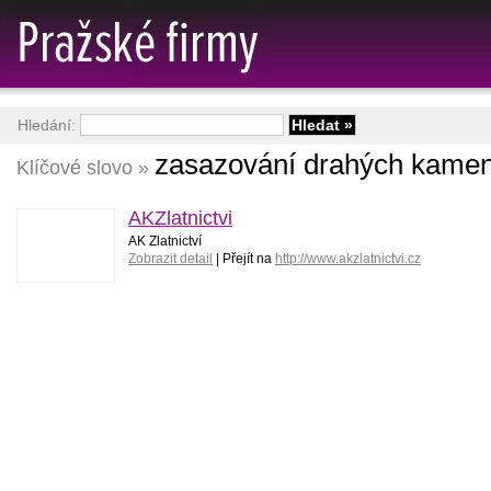
Hledání:
zasazování drahých kame
Klíčové slovo »
AKZlatnictvi
AK Zlatnictví
Zobrazit detail
| Přejít na
http://www.akzlatnictvi.cz